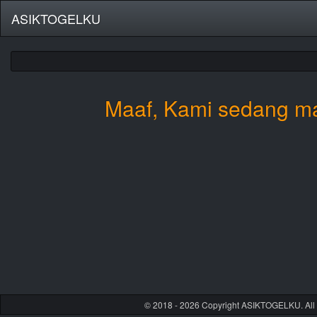
ASIKTOGELKU
Maaf, Kami sedang ma
© 2018 - 2026 Copyright ASIKTOGELKU. All 