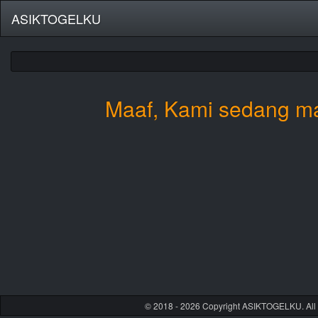
ASIKTOGELKU
Maaf, Kami sedang ma
© 2018 - 2026 Copyright ASIKTOGELKU. All 